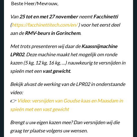
Beste Heer/Mevrouw,
Van
25 tot en met 27 november
neemt
Facchinetti
(
https://facchinettitech.com/en/
) voor het eerst deel
aan de
RMV-beurs in Gorinchem
.
Met trots presenteren wij daar de
Kaassnijmachine
LPR02
. Deze machine maakt het mogelijk om ronde
kazen (5 kg, 12 kg, 16 kg, …) nauwkeurig te versnijden in
spieën met een
vast gewicht
.
Bekijk alvast de werking van de LPR02 in onderstaande
video:
Video: versnijden van Goudse kaas en Maasdam in
👉
spieën met een vast gewicht
Brengt u uw eigen kazen mee? Dan versnijden wij die
graag ter plaatse volgens uw wensen.