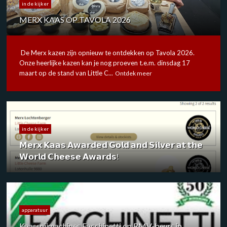
in de kijker
MERX KAAS OP TAVOLA 2026
De Merx kazen zijn opnieuw te ontdekken op Tavola 2026.
Onze heerlijke kazen kan je nog proeven t.e.m. dinsdag 17
maart op de stand van Little C...
Ontdek meer
in de kijker
𝗠𝗲𝗿𝘅 𝗞𝗮𝗮𝘀 𝗔𝘄𝗮𝗿𝗱𝗲𝗱 𝗚𝗼𝗹𝗱 𝗮𝗻𝗱 𝗦𝗶𝗹𝘃𝗲𝗿 𝗮𝘁 𝘁𝗵𝗲
𝗪𝗼𝗿𝗹𝗱 𝗖𝗵𝗲𝗲𝘀𝗲 𝗔𝘄𝗮𝗿𝗱𝘀!
apparatuur
Kaassnijmachines Facchinetti op RMV-beurs in