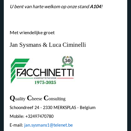
U bent van harte welkom op onze stand
A104
!
Met vriendelijke groet
Jan Sysmans & Luca Ciminelli
Q
C
C
uality
heese
onsulting
Schoondreef 24 - 2330 MERKSPLAS - Belgium
Mobile: +32497470780
E-mail:
jan.sysmans1@telenet.be