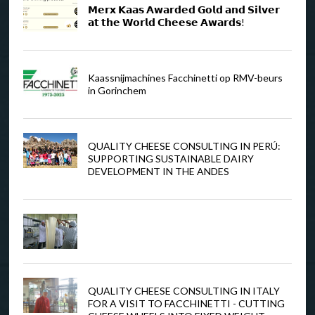
𝗠𝗲𝗿𝘅 𝗞𝗮𝗮𝘀 𝗔𝘄𝗮𝗿𝗱𝗲𝗱 𝗚𝗼𝗹𝗱 𝗮𝗻𝗱 𝗦𝗶𝗹𝘃𝗲𝗿
𝗮𝘁 𝘁𝗵𝗲 𝗪𝗼𝗿𝗹𝗱 𝗖𝗵𝗲𝗲𝘀𝗲 𝗔𝘄𝗮𝗿𝗱𝘀!
Kaassnijmachines Facchinetti op RMV-beurs
in Gorinchem
QUALITY CHEESE CONSULTING IN PERÚ:
SUPPORTING SUSTAINABLE DAIRY
DEVELOPMENT IN THE ANDES
QUALITY CHEESE CONSULTING IN ITALY
FOR A VISIT TO FACCHINETTI - CUTTING